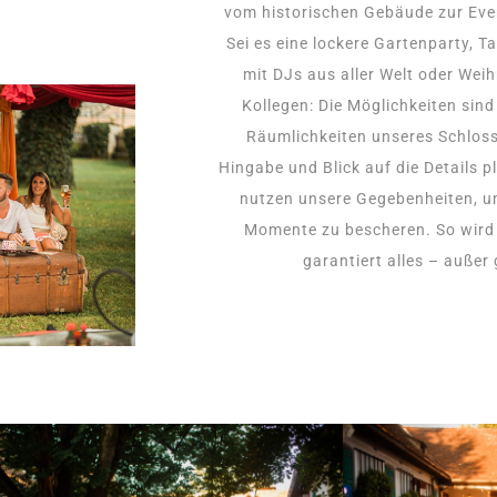
vom historischen Gebäude zur Eve
Sei es eine lockere Gartenparty, T
mit DJs aus aller Welt oder Wei
Kollegen: Die Möglichkeiten sind 
Räumlichkeiten unseres Schloss
Hingabe und Blick auf die Details p
nutzen unsere Gegebenheiten, um
Momente zu bescheren. So wird 
garantiert alles – außer