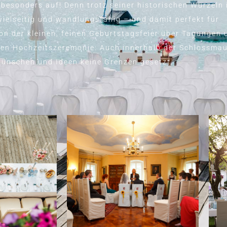
e besonders auf! Denn trotz seiner historischen Wurzeln 
 vielseitig und wandlungsfähig – und damit perfekt für
Von der kleinen, feinen Geburtstagsfeier über Tagungen 
sen Hochzeitszeremonie: Auch innerhalb der Schlossma
Wünschen und Ideen keine Grenzen gesetzt.