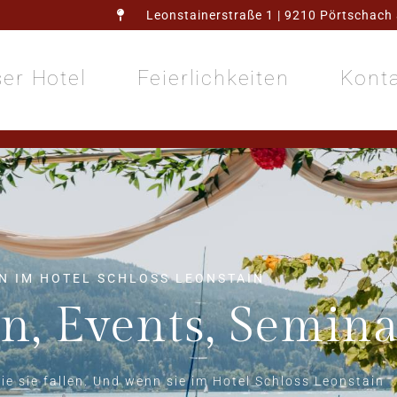
Leonstainerstraße 1 | 9210 Pörtschach 
er Hotel
Feierlichkeiten
Kont
N IM HOTEL SCHLOSS LEONSTAIN
n, Events, Semina
wie sie fallen. Und wenn sie im Hotel Schloss Leonstain