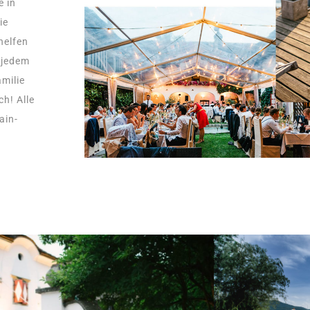
e in
ie
helfen
e jedem
amilie
h! Alle
ain-