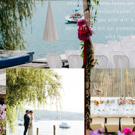
stattfinden, dann fallen si
unser Schloss flexibel,
Veranstaltungen aller Art. 
Seminare bis hin zur pompö
sind Ihren 