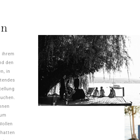
in
n ihrem
und den
n, in
utendes
tellung
auchen.
Ihnen
 um
Wollen
chatten