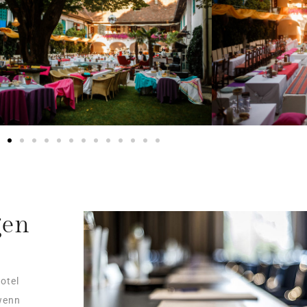
gen
otel
wenn