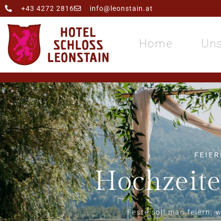
+43 4272 2816
info@leonstain.at
Home
Uns
FEIER
Hochzeite
Feste soll man feiern, 