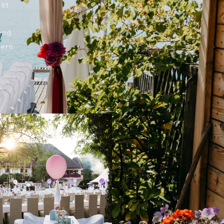
ist
und
uern